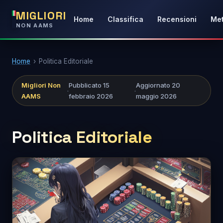
MIGLIORI
Home
Classifica
Recensioni
Met
NON AAMS
Home
›
Politica Editoriale
Migliori Non
Pubblicato 15
Aggiornato 20
·
·
AAMS
febbraio 2026
maggio 2026
Politica Editoriale