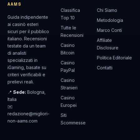
AAMS
Classifica
Chi Siamo
Guida indipendente
Top 10
Metodologia
ai casinò esteri
Tutte le
Marco Conti
sicuri per il pubblico
Recensioni
italiano. Recensioni
Affiliate
Casino
testate da un team
Disclosure
Bitcoin
di analisti
Politica Editoriale
specializzati in
Casino
iGaming, basate su
Contatti
PayPal
criteri verificabili e
Casino
prelievi reali.
Stranieri
📍
Sede:
Bologna,
Casino
Italia
Europei
✉️
redazione@migliori-
Siti
non-aams.com
Scommesse