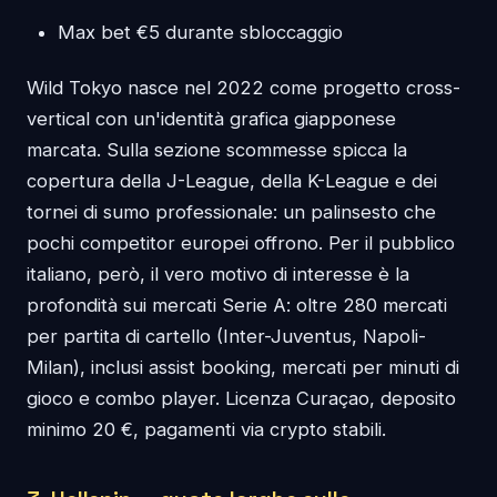
Max bet €5 durante sbloccaggio
Wild Tokyo nasce nel 2022 come progetto cross-
vertical con un'identità grafica giapponese
marcata. Sulla sezione scommesse spicca la
copertura della J-League, della K-League e dei
tornei di sumo professionale: un palinsesto che
pochi competitor europei offrono. Per il pubblico
italiano, però, il vero motivo di interesse è la
profondità sui mercati Serie A: oltre 280 mercati
per partita di cartello (Inter-Juventus, Napoli-
Milan), inclusi assist booking, mercati per minuti di
gioco e combo player. Licenza Curaçao, deposito
minimo 20 €, pagamenti via crypto stabili.