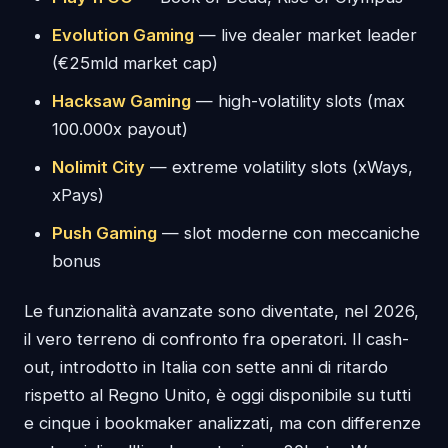
Evolution Gaming
— live dealer market leader
(€25mld market cap)
Hacksaw Gaming
— high-volatility slots (max
100.000x payout)
Nolimit City
— extreme volatility slots (xWays,
xPays)
Push Gaming
— slot moderne con meccaniche
bonus
Le funzionalità avanzate sono diventate, nel 2026,
il vero terreno di confronto fra operatori. Il cash-
out, introdotto in Italia con sette anni di ritardo
rispetto al Regno Unito, è oggi disponibile su tutti
e cinque i bookmaker analizzati, ma con differenze