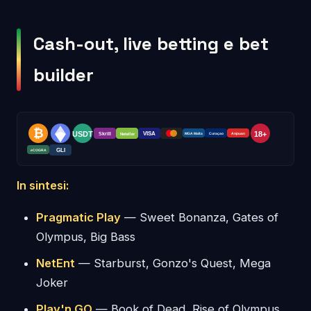
Cash-out, live betting e bet
builder
In sintesi:
Pragmatic Play
— Sweet Bonanza, Gates of
Olympus, Big Bass
NetEnt
— Starburst, Gonzo's Quest, Mega
Joker
Play'n GO
— Book of Dead, Rise of Olympus