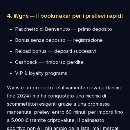
4. Wyns — il bookmaker per i prelievi rapidi
Pacchetto di Benvenuto — primo deposito
Bonus senza deposito — registrazione
Reload bonus — depositi successivi
Cashback — rimborso perdite
VIP & loyalty programs
Wyns è un progetto relativamente giovane (lancio
fine 2024) ma ha conquistato una nicchia di
scommettitori esigenti grazie a una promessa
mantenuta: prelievi entro 60 minuti per importi fino
a 5.000 € tramite criptovalute. Il palinsesto
sportivo non è il più ampio della lista, ma i mercati