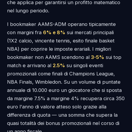
che applica per garantirsi un profitto matematico
nel lungo periodo.
I bookmaker AAMS-ADM operano tipicamente
con margini fra
6% e 8%
sui mercati principali
(1X2 calcio, vincente tennis, esito finale basket
NBA) per coprire le imposte erariali. I migliori
bookmaker non AAMS scendono al
3-5%
sui top
match e arrivano al
2.5%
su singoli eventi
promozionali come finali di Champions League,
NBA Finals, Wimbledon. Su un volume di puntate
annuale di 10.000 euro un giocatore che si sposta
da margine 7.5% a margine 4% recupera circa 350
euro l'anno di valore atteso solo grazie alla
differenza di quota — una somma che supera la
quasi totalità dei bonus promozionali nel corso di
un anno fiscale.