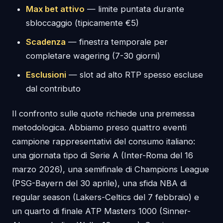
Max bet attivo
— limite puntata durante
sbloccaggio (tipicamente €5)
Scadenza
— finestra temporale per
completare wagering (7-30 giorni)
Esclusioni
— slot ad alto RTP spesso escluse
dal contributo
Il confronto sulle quote richiede una premessa
metodologica. Abbiamo preso quattro eventi
campione rappresentativi del consumo italiano:
una giornata tipo di Serie A (Inter-Roma del 16
marzo 2026), una semifinale di Champions League
(PSG-Bayern del 30 aprile), una sfida NBA di
regular season (Lakers-Celtics del 7 febbraio) e
un quarto di finale ATP Masters 1000 (Sinner-