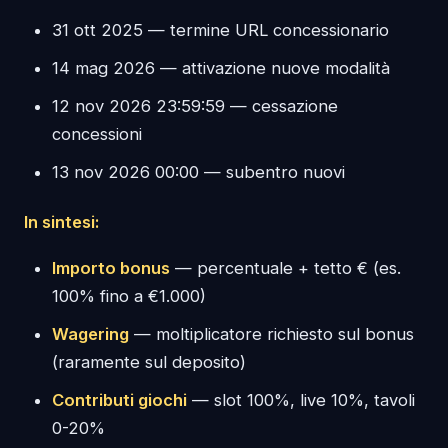
31 ott 2025 — termine URL concessionario
14 mag 2026 — attivazione nuove modalità
12 nov 2026 23:59:59 — cessazione
concessioni
13 nov 2026 00:00 — subentro nuovi
In sintesi:
Importo bonus
— percentuale + tetto € (es.
100% fino a €1.000)
Wagering
— moltiplicatore richiesto sul bonus
(raramente sul deposito)
Contributi giochi
— slot 100%, live 10%, tavoli
0-20%