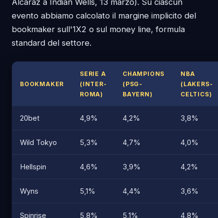
Alcaraz a Indian Wells, 13 marzo). Su ciascun
evento abbiamo calcolato il margine implicito del
bookmaker sull'1X2 o sul money line, formula
standard del settore.
SERIE A
CHAMPIONS
NBA
BOOKMAKER
(INTER-
(PSG-
(LAKERS-
ROMA)
BAYERN)
CELTICS)
20bet
4,9%
4,2%
3,8%
Wild Tokyo
5,3%
4,7%
4,0%
Hellspin
4,6%
3,9%
4,2%
Wyns
5,1%
4,4%
3,6%
Spinrise
5,8%
5,1%
4,8%