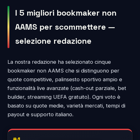
I 5 migliori bookmaker non
AAMS per scommettere —
selezione redazione
La nostra redazione ha selezionato cinque
bookmaker non AAMS che si distinguono per
quote competitive, palinsesto sportivo ampio e
funzionalità live avanzate (cash-out parziale, bet
builder, streaming UEFA gratuito). Ogni voto è
basato su quote medie, varietà mercati, tempi di
payout e supporto italiano.