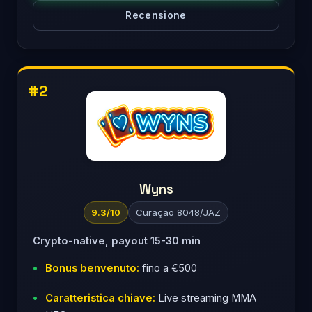
Recensione
#2
Wyns
9.3/10
Curaçao 8048/JAZ
Crypto-native, payout 15-30 min
Bonus benvenuto:
fino a €500
Caratteristica chiave:
Live streaming MMA