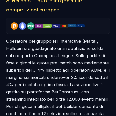
3. Hellspin — quote larghe sulle
competizioni europee
Operatore del gruppo N1 Interactive (Malta),
Hellspin si è guadagnato una reputazione solida
sul comparto Champions League. Sulle partite di
fase a gironi le quote pre-match sono mediamente
superiori del 3-4% rispetto agli operatori ADM, e il
margine sui mercati under/over 2.5 scende sotto il
4% per i match di prima fascia. La sezione live è
gestita su piattaforma BetConstruct, con
streaming integrato per oltre 12.000 eventi mensili.
Per chi gioca multiple, il bet builder consente di
combinare fino a 12 selezioni sulla stessa partita.