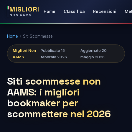
MIGLIORI
Home
Classifica
Recensioni
Met
NON AAMS
Home
›
Siti Scommesse
Migliori Non
Pubblicato 15
Aggiornato 20
·
·
AAMS
febbraio 2026
maggio 2026
Siti scommesse non
AAMS: i migliori
bookmaker per
scommettere nel 2026