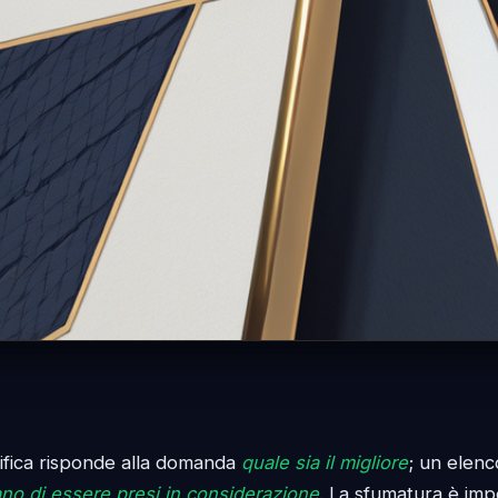
sifica risponde alla domanda
quale sia il migliore
; un elen
ano di essere presi in considerazione
. La sfumatura è im