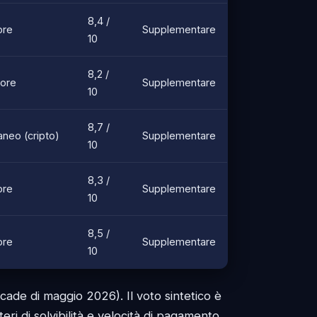
8,4 /
ore
Supplementare
10
8,2 /
 ore
Supplementare
10
8,7 /
aneo (cripto)
Supplementare
10
8,3 /
ore
Supplementare
10
8,5 /
ore
Supplementare
10
ecade di maggio 2026). Il voto sintetico è
ri di solvibilità e velocità di pagamento.