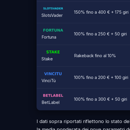
150% fino a 400 € + 175 giri
SlotsVader
100% fino a 250 € + 50 giri
Fortuna
Rakeback fino al 10%
Stake
100% fino a 200 € + 100 giri
VinciTù
100% fino a 300 € + 50 giri
BetLabel
I dati sopra riportati riflettono lo stato
la media ponderata dei nove parametri desc