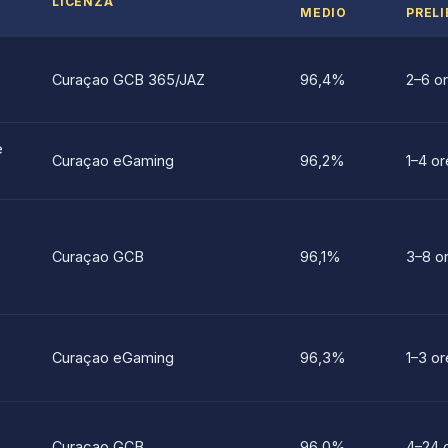
LICENZA
MEDIO
PREL
Curaçao GCB 365/JAZ
96,4%
2–6 o
e
Curaçao eGaming
96,2%
1–4 or
Curaçao GCB
96,1%
3–8 o
Curaçao eGaming
96,3%
1–3 or
Curaçao GCB
96,0%
4–24 