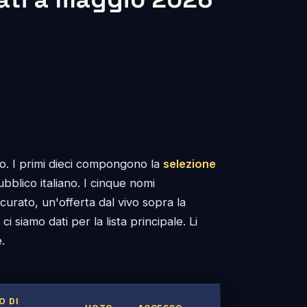
io. I primi dieci compongono la
selezione
pubblico italiano. I cinque nomi
urato, un'offerta dal vivo sopra la
 siamo dati per la lista principale. Li
.
O DI