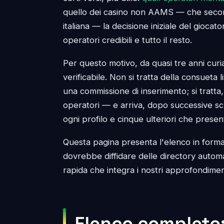
quello dei casino non AAMS — che secondo 
italiana — la decisione iniziale del giocat
operatori credibili e tutto il resto.
Per questo motivo, da quasi tre anni cu
verificabile. Non si tratta della consueta l
una commissione di inserimento; si tratt
operatori — e arriva, dopo successive scr
ogni profilo e cinque ulteriori che presen
Questa pagina presenta l'elenco in forma t
dovrebbe diffidare delle directory automat
rapida che integra i nostri approfondimen
Elenco completo: