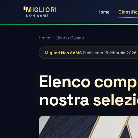
MIGLIORI
Home
Classifi
NON AAMS
Home
›
Elenco Casino
Migliori Non AAMS
·
Pubblicato 15 febbraio 2026
·
Elenco compl
nostra selez