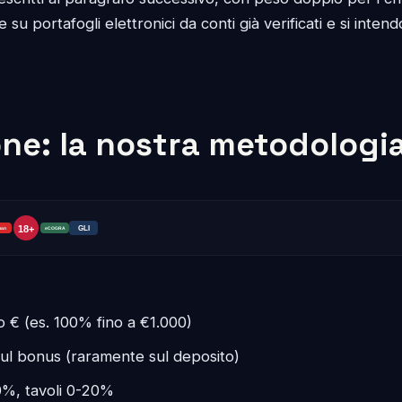
te su portafogli elettronici da conti già verificati e si inte
ione: la nostra metodologi
 € (es. 100% fino a €1.000)
sul bonus (raramente sul deposito)
0%, tavoli 0-20%