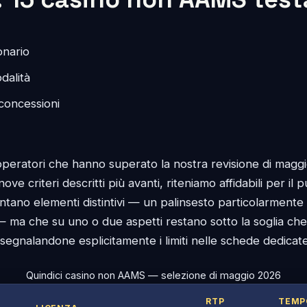
onario
dalità
concessioni
 operatori che hanno superato la nostra revisione di magg
ove criteri descritti più avanti, riteniamo affidabili per il 
ano elementi distintivi — un palinsesto particolarmente c
 ma che su uno o due aspetti restano sotto la soglia che ci
egnalandone esplicitamente i limiti nelle schede dedicate
Quindici casino non AAMS — selezione di maggio 2026
RTP
TEMP