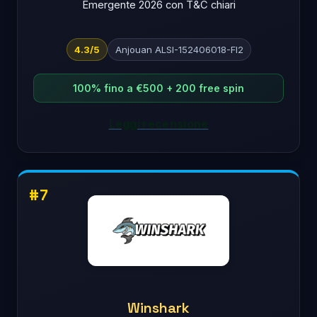
Emergente 2026 con T&C chiari
4.3/5
Anjouan ALSI-152406018-FI2
100% fino a €500 + 200 free spin
Leggi recensione
#7
Winshark