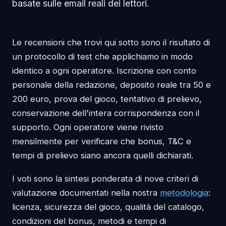
basate sulle email reali dei lettori.
Le recensioni che trovi qui sotto sono il risultato di
un protocollo di test che applichiamo in modo
identico a ogni operatore. Iscrizione con conto
personale della redazione, deposito reale tra 50 e
200 euro, prova del gioco, tentativo di prelievo,
conservazione dell'intera corrispondenza con il
supporto. Ogni operatore viene rivisto
mensilmente per verificare che bonus, T&C e
tempi di prelievo siano ancora quelli dichiarati.
I voti sono la sintesi ponderata di nove criteri di
valutazione documentati nella nostra
metodologia
:
licenza, sicurezza del gioco, qualità del catalogo,
condizioni del bonus, metodi e tempi di