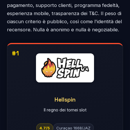
pagamento, supporto clienti, programma fedeltà,
esperienza mobile, trasparenza dei T&C. Il peso di
ciascun criterio è pubblico, così come l'identità del
recensore. Nulla è anonimo e nulla è negoziabile.
#1
Hellspin
Il regno dei tornei slot
4.7/5
Curaçao 1668/JAZ