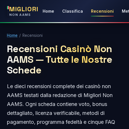
MIGLIORI
Home
Classifica
Recensioni
Met
NON AAMS
Home
/
Recensioni
Recensioni Casinò Non
AAMS — Tutte le Nostre
Schede
Le dieci recensioni complete dei casinò non
AAMS testati dalla redazione di Migliori Non
AAMS. Ogni scheda contiene voto, bonus
dettagliato, licenza verificabile, metodi di
pagamento, programma fedeltà e cinque FAQ