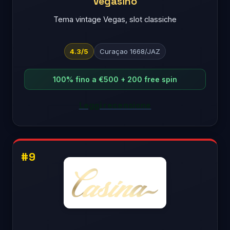
Vegasino
Tema vintage Vegas, slot classiche
4.3/5
Curaçao 1668/JAZ
100% fino a €500 + 200 free spin
Leggi recensione
#9