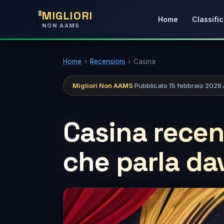
MIGLIORI
Home
Classifi
NON AAMS
Home
›
Recensioni
›
Casina
Migliori Non AAMS
·
Pubblicato 15 febbraio 2026
·
Casina recen
che parla da