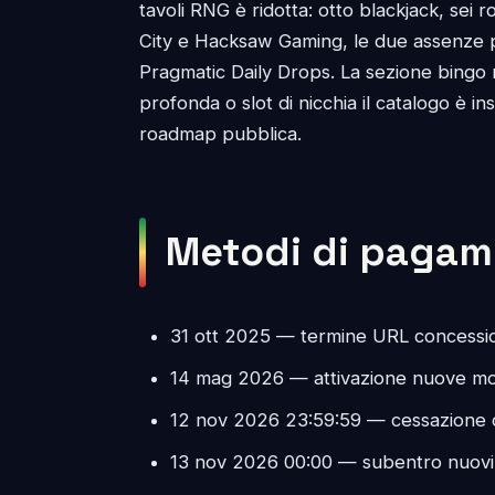
tavoli RNG è ridotta: otto blackjack, sei 
City e Hacksaw Gaming, le due assenze più
Pragmatic Daily Drops. La sezione bingo no
profonda o slot di nicchia il catalogo è 
roadmap pubblica.
Metodi di pagame
31 ott 2025 — termine URL concessi
14 mag 2026 — attivazione nuove mo
12 nov 2026 23:59:59 — cessazione 
13 nov 2026 00:00 — subentro nuovi