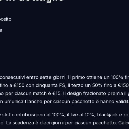
osito
e
 consecutivi entro sette giorni. Il primo ottiene un 100% fi
ino a €150 con cinquanta FS; il terzo un 50% fino a €150 
o per ciascun match è €15. Il design frazionato premia il
 in un'unica tranche per ciascun pacchetto e hanno validità
 slot contribuiscono al 100%, il live al 10%, blackjack e 
o. La scadenza è dieci giorni per ciascun pacchetto. Calco