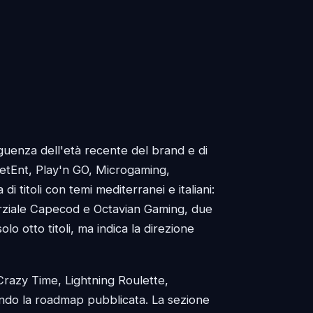
seguenza dell'età recente del brand e di
NetEnt, Play'n GO, Microgaming,
i titoli con temi mediterranei e italiani:
 parziale Capecod e Octavian Gaming, due
o otto titoli, ma indica la direzione
 Crazy Time, Lightning Roulette,
ondo la roadmap pubblicata. La sezione