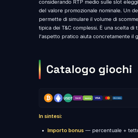
considerando RTP medio sulle slot eleggib
del valore promozionale nominale. Un dett
permette di simulare il volume di scomme
tipica dei T&C complessi. È una scelta di
l'aspetto pratico aiuta concretamente il
Catalogo giochi
In sintesi:
Importo bonus
— percentuale + tetto