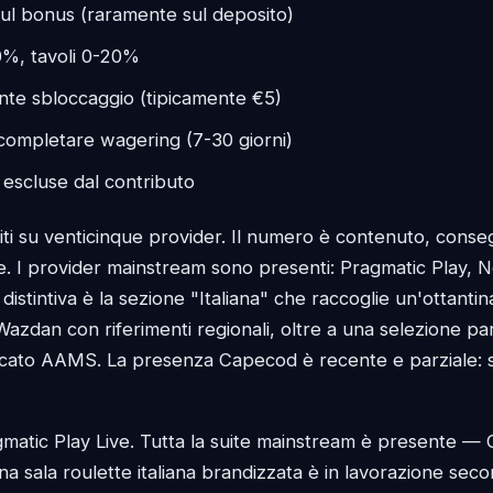
sul bonus (raramente sul deposito)
0%, tavoli 0-20%
nte sbloccaggio (tipicamente €5)
completare wagering (7-30 giorni)
escluse dal contributo
ribuiti su venticinque provider. Il numero è contenuto, con
e. I provider mainstream sono presenti: Pragmatic Play, 
stintiva è la sezione "Italiana" che raccoglie un'ottantina d
t Wazdan con riferimenti regionali, oltre a una selezione
ercato AAMS. La presenza Capecod è recente e parziale: sol
ragmatic Play Live. Tutta la suite mainstream è presente —
sala roulette italiana brandizzata è in lavorazione sec