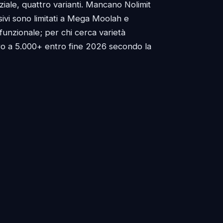
ziale, quattro varianti. Mancano Nolimit
sivi sono limitati a Mega Moolah e
 funzionale; per chi cerca varietà
mero a 5.000+ entro fine 2026 secondo la