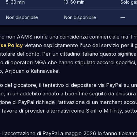
5-30 min
10-60 min
Solo gas
Non disponibile
Non disponibile
—
ino non AAMS non è una coincidenza commerciale ma il risu
se Policy
vietano esplicitamente l'uso del servizio per il
itolare del conto. Per un cittadino italiano questo signifi
 di operatori MGA che hanno stipulato accordi specifici, 
o, Anjouan o Kahnawake.
o del giocatore, il tentativo di depositare via PayPal su 
o, in un addebito andato a buon fine seguito da chiusura 
azione di PayPal richiede l'attivazione di un merchant acco
 favore di provider alternativi come Skrill o MiFinity, sot
 l'accettazione di PayPal a maggio 2026 lo fanno tipicam