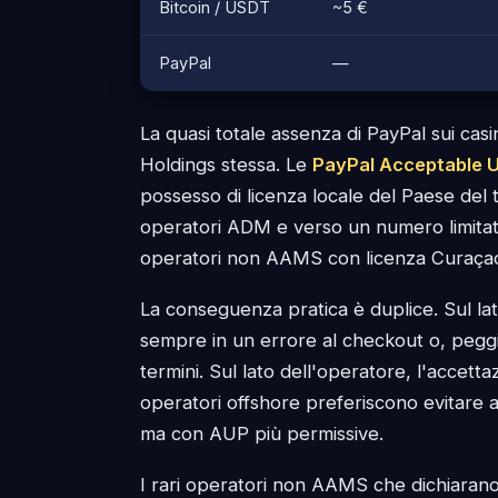
Bitcoin / USDT
~5 €
PayPal
—
La quasi totale assenza di PayPal sui cas
Holdings stessa. Le
PayPal Acceptable U
possesso di licenza locale del Paese del t
operatori ADM e verso un numero limitato
operatori non AAMS con licenza Curaça
La conseguenza pratica è duplice. Sul lat
sempre in un errore al checkout o, peggi
termini. Sul lato dell'operatore, l'accett
operatori offshore preferiscono evitare a
ma con AUP più permissive.
I rari operatori non AAMS che dichiarano