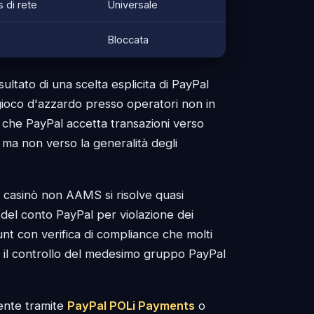
 di rete
Universale
Bloccata
ltato di una scelta esplicita di PayPal
 gioco d'azzardo presso operatori non in
ca che PayPal accetta transazioni verso
ma non verso la generalità degli
un casinò non AAMS si risolve quasi
del conto PayPal per violazione dei
unt con verifica di compliance che molti
to il controllo del medesimo gruppo PayPal
ente tramite
PayPal POLi Payments
o