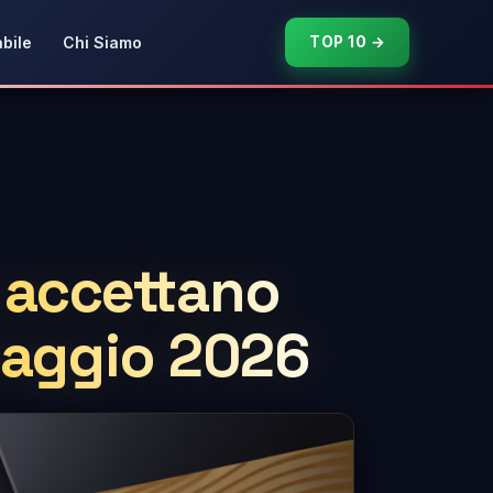
bile
Chi Siamo
TOP 10 →
 accettano
 maggio 2026