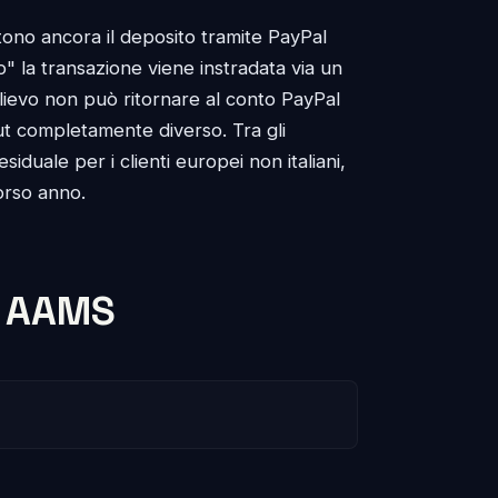
tono ancora il deposito tramite PayPal
" la transazione viene instradata via un
elievo non può ritornare al conto PayPal
out completamente diverso. Tra gli
uale per i clienti europei non italiani,
orso anno.
n AAMS