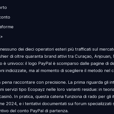
orto
 conto
taforme
k+
ssuno dei dieci operatori esteri più trafficati sul mercat
 cashier di oltre quaranta brand attivi tra Curaçao, Anjou
ato è univoco: il logo PayPal è scomparso dalle pagine di de
ni indicizzate, ma al momento di scegliere il metodo nel c
a pena raccontare con precisione. La prima riguarda gli i
uni servizi tipo Ecopayz nelle loro varianti residue: in teo
 casinò. In pratica, questa catena funziona di rado per gli ita
a fine 2024, e i tentativi documentati sui forum specializzat
ntivo del conto PayPal di partenza.