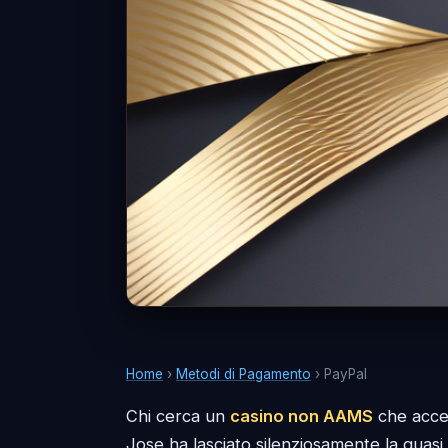
Home
›
Metodi di Pagamento
›
PayPal
Chi cerca un
casino non AAMS
che acce
Jose ha lasciato silenziosamente la quasi t