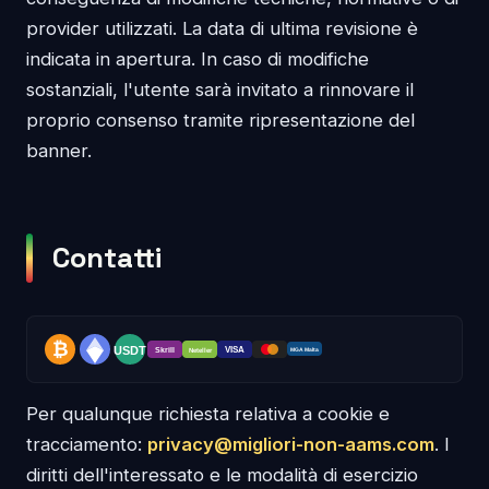
provider utilizzati. La data di ultima revisione è
indicata in apertura. In caso di modifiche
sostanziali, l'utente sarà invitato a rinnovare il
proprio consenso tramite ripresentazione del
banner.
Contatti
Per qualunque richiesta relativa a cookie e
tracciamento:
privacy@migliori-non-aams.com
. I
diritti dell'interessato e le modalità di esercizio