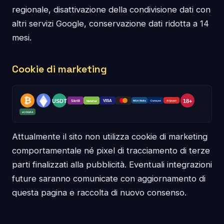
regionale, disattivazione della condivisione dati con
altri servizi Google, conservazione dati ridotta a 14
mesi.
Cookie di marketing
Attualmente il sito non utilizza cookie di marketing
comportamentale né pixel di tracciamento di terze
parti finalizzati alla pubblicità. Eventuali integrazioni
future saranno comunicate con aggiornamento di
questa pagina e raccolta di nuovo consenso.