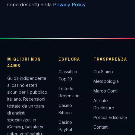
sono descritti nella
Privacy Policy
.
MIGLIORI NON
ESPLORA
TRASPARENZA
AAMS
Classifica
Chi Siamo
Guida indipendente
Top 10
Metodologia
ai casinò esteri
Tutte le
Marco Conti
sicuri per il pubblico
Recensioni
italiano. Recensioni
Affiliate
Casino
testate da un team
Disclosure
Bitcoin
di analisti
Politica Editoriale
specializzati in
Casino
iGaming, basate su
Contatti
PayPal
criteri verificabili e