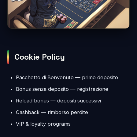
Cookie Policy
Pacchetto di Benvenuto — primo deposito
Bonus senza deposito — registrazione
Reload bonus — depositi successivi
Cashback — rimborso perdite
VIP & loyalty programs