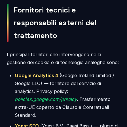
Fornitori tecnici e
responsabili esterni del
trattamento
I principali fornitori che intervengono nella
gestione dei cookie e di tecnologie analoghe sono:
Google Analytics 4
(Google Ireland Limited /
Google LLC) — fornitore del servizio di
analytics. Privacy policy:
policies.google.com/privacy
. Trasferimento
extra-UE coperto da Clausole Contrattuali
Standard.
Yoast SEO
(Yoast B.V., Paesi Bassi) — plugin di