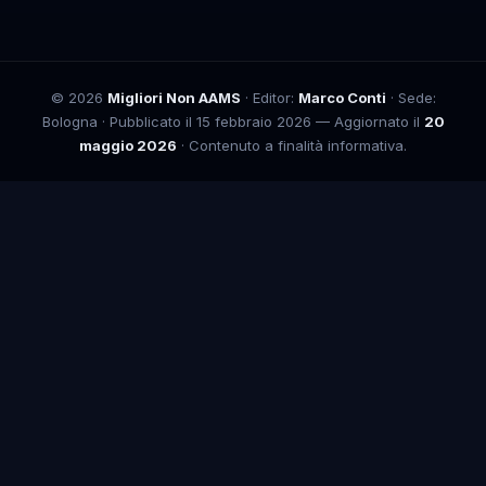
© 2026
Migliori Non AAMS
· Editor:
Marco Conti
· Sede:
Bologna · Pubblicato il 15 febbraio 2026 — Aggiornato il
20
maggio 2026
· Contenuto a finalità informativa.