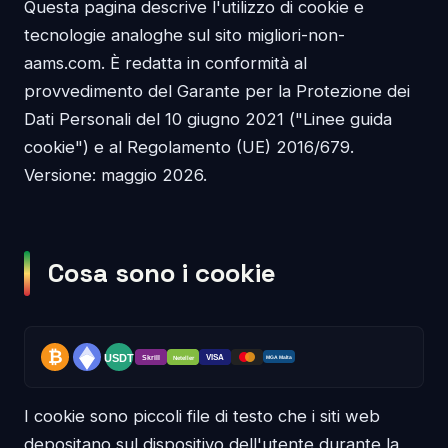
Questa pagina descrive l'utilizzo di cookie e
tecnologie analoghe sul sito migliori-non-
aams.com. È redatta in conformità al
provvedimento del Garante per la Protezione dei
Dati Personali del 10 giugno 2021 ("Linee guida
cookie") e al Regolamento (UE) 2016/679.
Versione: maggio 2026.
Cosa sono i cookie
I cookie sono piccoli file di testo che i siti web
depositano sul dispositivo dell'utente durante la