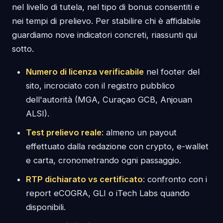
nel livello di tutela, nel tipo di bonus consentiti e
nei tempi di prelievo. Per stabilire chi è affidabile
guardiamo nove indicatori concreti, riassunti qui
sotto.
Numero di licenza verificabile
nel footer del
sito, incrociato con il registro pubblico
dell'autorità (MGA, Curaçao GCB, Anjouan
ALSI).
Test prelievo reale
: almeno un payout
effettuato dalla redazione con crypto, e-wallet
e carta, cronometrando ogni passaggio.
RTP dichiarato vs certificato
: confronto con i
report eCOGRA, GLI o iTech Labs quando
disponibili.