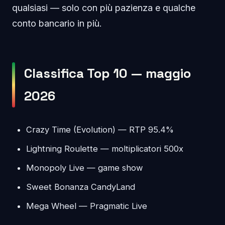
qualsiasi — solo con più pazienza e qualche
conto bancario in più.
Classifica Top 10 — maggio
2026
Crazy Time (Evolution) — RTP 95.4%
Lightning Roulette — moltiplicatori 500x
Monopoly Live — game show
Sweet Bonanza CandyLand
Mega Wheel — Pragmatic Live