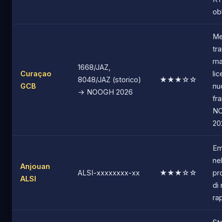
ob
Me
tr
ma
1668/JAZ,
Curaçao
li
8048/JAZ (storico)
★★★☆☆
GCB
nu
→ NOOGH 2026
fr
NO
20
Em
ne
Anjouan
ALSI-xxxxxxxx-xx
★★★☆☆
pr
ALSI
di 
ra