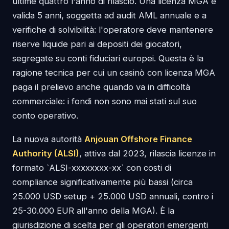
ultime quattro l'anno di rilascio. Una licenza MGA è
valida 5 anni, soggetta ad audit AML annuale e a
verifiche di solvibilità: l'operatore deve mantenere
riserve liquide pari ai depositi dei giocatori,
segregate su conti fiduciari europei. Questa è la
ragione tecnica per cui un casinò con licenza MGA
paga il prelievo anche quando va in difficoltà
commerciale: i fondi non sono mai stati sul suo
conto operativo.
La nuova autorità
Anjouan Offshore Finance
Authority (ALSI)
, attiva dal 2023, rilascia licenze in
formato `ALSI-xxxxxxxx-xx` con costi di
compliance significativamente più bassi (circa
25.000 USD setup + 25.000 USD annuali, contro i
25-30.000 EUR all'anno della MGA). È la
giurisdizione di scelta per gli operatori emergenti