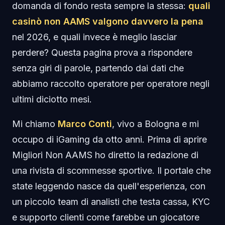
domanda di fondo resta sempre la stessa:
quali
casinò non AAMS valgono davvero la pena
nel 2026, e quali invece è meglio lasciar
perdere? Questa pagina prova a rispondere
senza giri di parole, partendo dai dati che
abbiamo raccolto operatore per operatore negli
ultimi diciotto mesi.
Mi chiamo
Marco Conti
, vivo a Bologna e mi
occupo di iGaming da otto anni. Prima di aprire
Migliori Non AAMS ho diretto la redazione di
una rivista di scommesse sportive. Il portale che
state leggendo nasce da quell'esperienza, con
un piccolo team di analisti che testa cassa, KYC
e supporto clienti come farebbe un giocatore