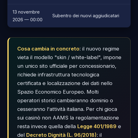
13 novembre
Subentro dei nuovi aggiudicatari
2026 — 00:00
Cosa cambia in concreto
: il nuovo regime
vieta il modello "skin / white-label", impone
un unico sito ufficiale per concessionario,
richiede infrastruttura tecnologica
certificata e localizzazione dei dati nello
Spazio Economico Europeo. Molti
operatori storici cambieranno dominio o
cesseranno l'attività italiana. Per chi gioca
sui casinò non AAMS la regolamentazione
resta invece quella della
Legge 401/1989
e
del
Decreto Dignità (L. 96/2018)
: il