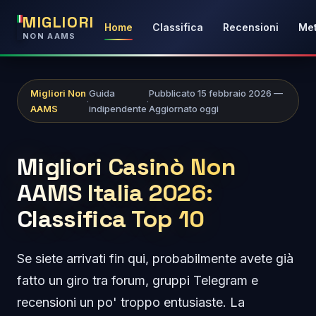
MIGLIORI
Home
Classifica
Recensioni
Met
NON AAMS
Migliori Non
Guida
Pubblicato 15 febbraio 2026 —
·
·
AAMS
indipendente
Aggiornato oggi
Migliori Casinò Non
AAMS Italia 2026:
Classifica Top 10
Se siete arrivati fin qui, probabilmente avete già
fatto un giro tra forum, gruppi Telegram e
recensioni un po' troppo entusiaste. La