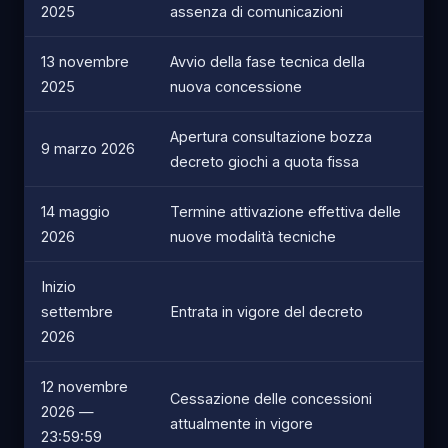
2025
assenza di comunicazioni
13 novembre
Avvio della fase tecnica della
2025
nuova concessione
Apertura consultazione bozza
9 marzo 2026
decreto giochi a quota fissa
14 maggio
Termine attivazione effettiva delle
2026
nuove modalità tecniche
Inizio
settembre
Entrata in vigore del decreto
2026
12 novembre
Cessazione delle concessioni
2026 —
attualmente in vigore
23:59:59