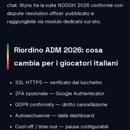
chat. Wyns ha la suite NOOGH 2026 conforme con
dispute resolution officer pubblicato e
raggiungibile via modulo dedicato sul sito.
Riordino ADM 2026: cosa
cambia per i giocatori italiani
SSL HTTPS — verificato dal lucchetto
2FA opzionale — Google Authenticator
GDPR conformity — diritto cancellazione
Autoesclusione — dalla dashboard
Cool-off / time-out — pause configurabili