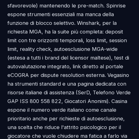
sfavorevole) mantenendo le pre-match. Spinrise
espone strumenti essenziali ma manca della
funzione di blocco selettivo. Winshark, per la
richiesta MGA, ha la suite più completa: deposit
limit con tre orizzonti temporali, loss limit, session
limit, reality check, autoesclusione MGA-wide
(estesa a tutti i brand del licensor maltese), test di
autovalutazione integrato, link diretto al portale
eCOGRA per dispute resolution esterna. Vegasino
ha strumenti standard e una pagina dedicata con
risorse italiane di assistenza (SerD, Telefono Verde
GAP ISS 800 558 822, Giocatori Anonimi). Casina
espone il numero verde italiano come canale
prioritario anche per richieste di autoesclusione,
una scelta che riduce l'attrito psicologico per il
giocatore che vuole chiudere ma fatica a farlo via