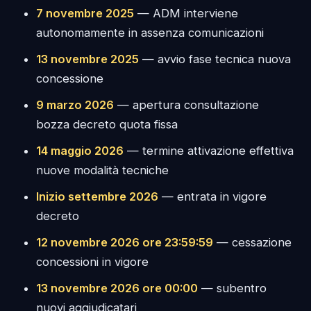
7 novembre 2025
— ADM interviene
autonomamente in assenza comunicazioni
13 novembre 2025
— avvio fase tecnica nuova
concessione
9 marzo 2026
— apertura consultazione
bozza decreto quota fissa
14 maggio 2026
— termine attivazione effettiva
nuove modalità tecniche
Inizio settembre 2026
— entrata in vigore
decreto
12 novembre 2026 ore 23:59:59
— cessazione
concessioni in vigore
13 novembre 2026 ore 00:00
— subentro
nuovi aggiudicatari