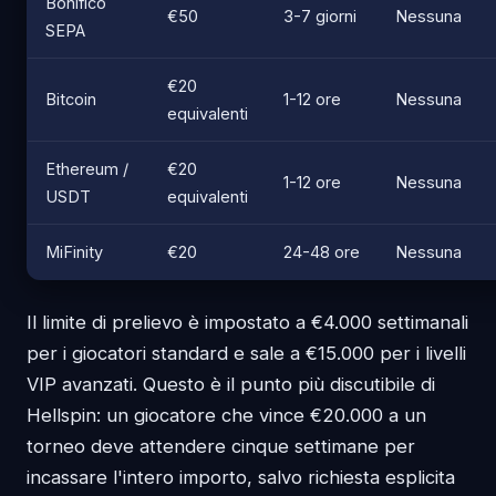
Bonifico
€50
3-7 giorni
Nessuna
SEPA
€20
Bitcoin
1-12 ore
Nessuna
equivalenti
Ethereum /
€20
1-12 ore
Nessuna
USDT
equivalenti
MiFinity
€20
24-48 ore
Nessuna
Il limite di prelievo è impostato a €4.000 settimanali
per i giocatori standard e sale a €15.000 per i livelli
VIP avanzati. Questo è il punto più discutibile di
Hellspin: un giocatore che vince €20.000 a un
torneo deve attendere cinque settimane per
incassare l'intero importo, salvo richiesta esplicita