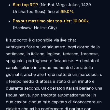
Slot top RTP
(NetEnt Mega Joker, 1429
Uncharted Seas): fino al
99.0%
Payout massimo slot top-tier
:
10.000x
(Hacksaw, Nolimit City)
Il supporto è disponibile via live chat
ventiquattr'ore su ventiquattro, ogni giorno della
settimana, in italiano, inglese, tedesco, francese,
spagnolo, portoghese e finlandese. Ho testato il
canale italiano in cinque momenti diversi della
giornata, anche alle tre di notte di un mercoledì, e
il tempo medio di attesa è stato di un minuto e
quaranta secondi. Gli operatori italiani parlano una
lingua nativa, non tradotta automaticamente: in
due casi su cinque mi è capitato di riconoscere un
dialetto che mi ha confermato di parlare con