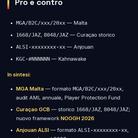
Pro e contro
— Malta
MGA/B2C/xxx/20xx
,
— Curaçao storico
1668/JAZ
8048/JAZ
— Anjouan
ALSI-xxxxxxxx-xx
— Kahnawake
KGC-#NNNNNN
In sintesi:
MGA Malta
— formato
,
MGA/B2C/xxx/20xx
audit AML annuale, Player Protection Fund
Curaçao GCB
— storico
,
;
1668/JAZ
8048/JAZ
nuovo framework
NOOGH 2026
Anjouan ALSI
— formato
,
ALSI-xxxxxxxx-xx