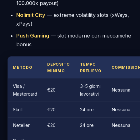
100.000x payout)
Nolimit City
— extreme volatility slots (xWays,
xPays)
Push Gaming
— slot moderne con meccaniche
bonus
DEPOSITO
TEMPO
METODO
COMMISSION
MINIMO
PRELIEVO
Visa /
3-5 giorni
€20
Nessuna
Mastercard
lavorativi
Skrill
€20
24 ore
Nessuna
Neteller
€20
24 ore
Nessuna