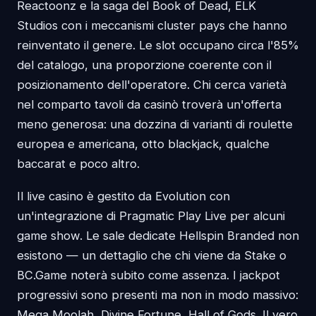
Reactoonz e la saga del Book of Dead, ELK
Studios con i meccanismi cluster pays che hanno
reinventato il genere. Le slot occupano circa l'85%
del catalogo, una proporzione coerente con il
posizionamento dell'operatore. Chi cerca varietà
nel comparto tavoli da casinò troverà un'offerta
meno generosa: una dozzina di varianti di roulette
europea e americana, otto blackjack, qualche
baccarat e poco altro.
Il live casino è gestito da Evolution con
un'integrazione di Pragmatic Play Live per alcuni
game show. Le sale dedicate Hellspin Branded non
esistono — un dettaglio che chi viene da Stake o
BC.Game noterà subito come assenza. I jackpot
progressivi sono presenti ma non in modo massivo:
Mega Moolah, Divine Fortune, Hall of Gods. Il vero