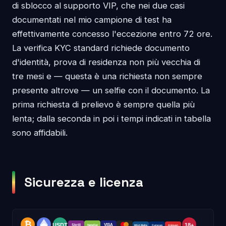
di sblocco al supporto VIP, che nei due casi
documentati nel mio campione di test ha
effettivamente concesso l'eccezione entro 72 ore.
La verifica KYC standard richiede documento
d'identità, prova di residenza non più vecchia di
tre mesi e — questa è una richiesta non sempre
presente altrove — un selfie con il documento. La
prima richiesta di prelievo è sempre quella più
lenta; dalla seconda in poi i tempi indicati in tabella
sono affidabili.
Sicurezza e licenza