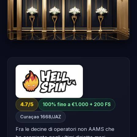
4.7/5
100% fino a €1.000 + 200 FS
Curaçao 1668/JAZ
Fra le decine di operatori non AAMS che