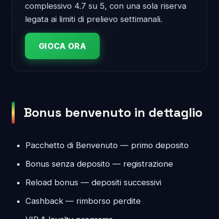
complessivo 4.7 su 5, con una sola riserva
legata ai limiti di prelievo settimanali.
GIOCA ORA
Bonus benvenuto in dettaglio
Pacchetto di Benvenuto — primo deposito
Bonus senza deposito — registrazione
Reload bonus — depositi successivi
Cashback — rimborso perdite