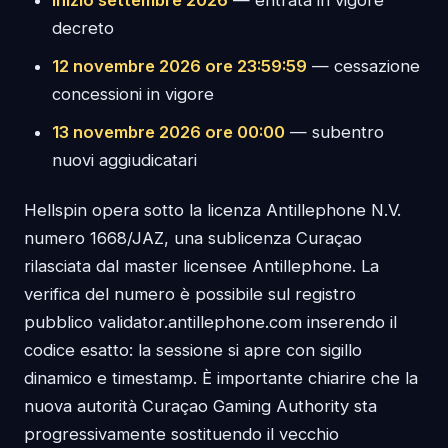
Inizio settembre 2026
— entrata in vigore
decreto
12 novembre 2026 ore 23:59:59
— cessazione
concessioni in vigore
13 novembre 2026 ore 00:00
— subentro
nuovi aggiudicatari
Hellspin opera sotto la licenza Antillephone N.V.
numero 1668/JAZ, una sublicenza Curaçao
rilasciata dal master licensee Antillephone. La
verifica del numero è possibile sul registro
pubblico validator.antillephone.com inserendo il
codice esatto: la sessione si apre con sigillo
dinamico e timestamp. È importante chiarire che la
nuova autorità Curaçao Gaming Authority sta
progressivamente sostituendo il vecchio