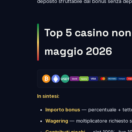
deposito sfruttabile dal bonus senza dep
Top 5 casino no
maggio 2026
In sintesi:
Importo bonus
— percentuale + tetto
Wagering
— moltiplicatore richiesto 