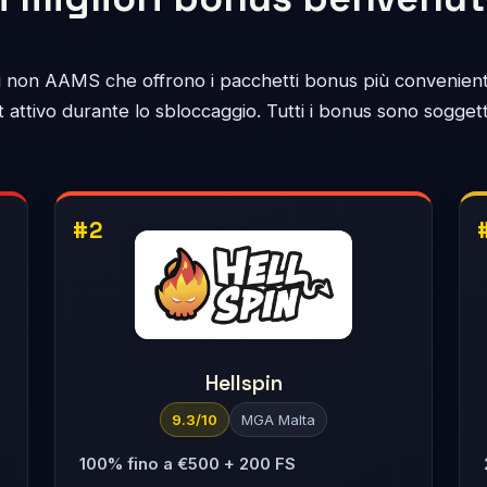
i non AAMS che offrono i pacchetti bonus più convenienti
attivo durante lo sbloccaggio. Tutti i bonus sono soggetti 
#2
Hellspin
9.3/10
MGA Malta
100% fino a €500 + 200 FS