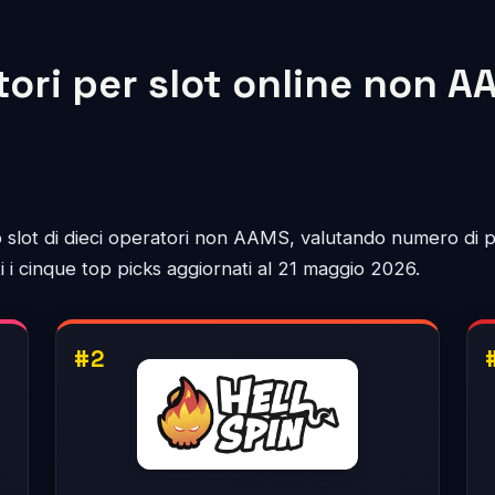
atori per slot online non 
o slot di dieci operatori non AAMS, valutando numero di pro
 i cinque top picks aggiornati al 21 maggio 2026.
#2