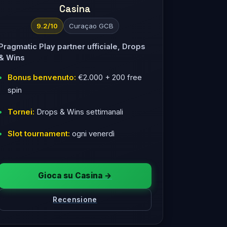
Casina
9.2/10
Curaçao GCB
Pragmatic Play partner ufficiale, Drops
& Wins
Bonus benvenuto:
€2.000 + 200 free
spin
Tornei:
Drops & Wins settimanali
Slot tournament:
ogni venerdì
Gioca su Casina →
Recensione