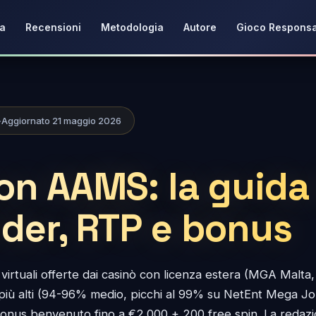
ca
Recensioni
Metodologia
Autore
Gioco Responsa
·
Aggiornato 21 maggio 2026
non AAMS: la guida
ider, RTP e bonus
irtuali offerte dai casinò con licenza estera (MGA Mal
ù alti (94-96% medio, picchi al 99% su NetEnt Mega Jok
nus benvenuto fino a €2.000 + 200 free spin. La redazion