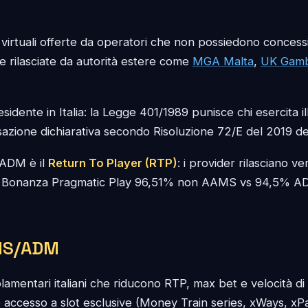
irtuali offerte da operatori che non possiedono concessi
e rilasciate da autorità estere come
MGA Malta
,
UK Gamb
residente in Italia: la Legge 401/1989 punisce chi esercita ill
sazione dichiarativa secondo Risoluzione 72/E del 2019 del
t ADM è il
Return To Player (RTP)
: i provider rilasciano v
et Bonanza Pragmatic Play 96,51% non AAMS vs 94,5% ADM)
AMS/ADM
lamentari italiani che riducono RTP, max bet e velocità 
 e accesso a slot esclusive (Money Train series, xWays, xPa