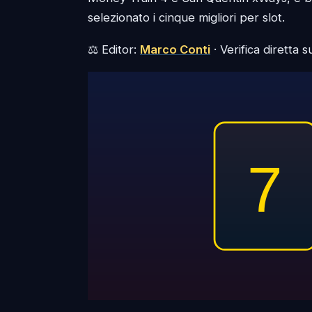
selezionato i cinque migliori per slot.
⚖️ Editor:
Marco Conti
· Verifica diretta